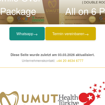
Package
All on 6 
→
→
Whatsapp
Termin vereinbaren
Diese Seite wurde zuletzt am 03.03.2026 aktualisiert.
Unternehmenskontakt:
+44 20 4634 6777
0