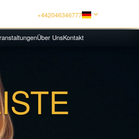
+442046346777
ranstaltungen
Über Uns
Kontakt
ISTE