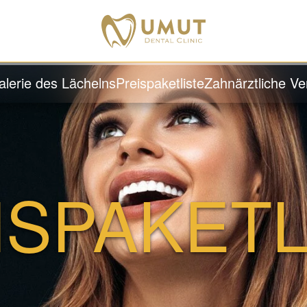
alerie des Lächelns
Preispaketliste
Zahnärztliche Ve
ISPAKETL